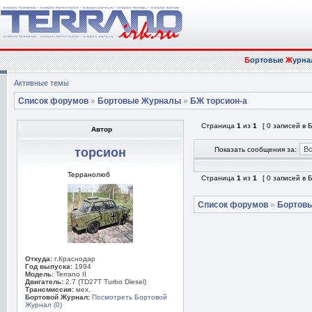
Б
ортовые
Ж
урна
Активные темы
Список форумов
»
Бортовые Журналы
»
БЖ торсион-а
Страница
1
из
1
[ 0 записей в
Автор
торсион
Показать сообщения за:
Терранолюб
Страница
1
из
1
[ 0 записей в
Список форумов
»
Бортов
Откуда:
г.Краснодар
Год выпуска:
1994
Модель:
Terrano II
Двигатель:
2.7 (TD27T Turbo Diesel)
Трансмиссия:
мех.
Бортовой Журнал:
Посмотреть Бортовой
Журнал (0)