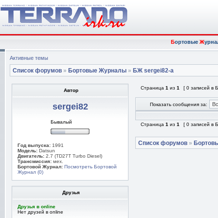
Б
ортовые
Ж
урна
Активные темы
Список форумов
»
Бортовые Журналы
»
БЖ sergei82-а
Страница
1
из
1
[ 0 записей в
Автор
sergei82
Показать сообщения за:
Бывалый
Страница
1
из
1
[ 0 записей в
Список форумов
»
Бортов
Год выпуска:
1991
Модель:
Datsun
Двигатель:
2.7 (TD27T Turbo Diesel)
Трансмиссия:
мех.
Бортовой Журнал:
Посмотреть Бортовой
Журнал (0)
Друзья
Друзья в online
Нет друзей в online