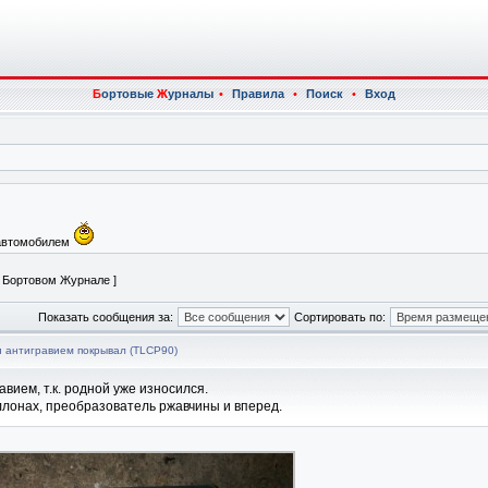
Б
ортовые
Ж
урналы
•
Правила
•
Поиск
•
Вход
 автомобилем
в Бортовом Журнале ]
Показать сообщения за:
Сортировать по:
ки антигравием покрывал (TLCP90)
вием, т.к. родной уже износился.
аллонах, преобразователь ржавчины и вперед.