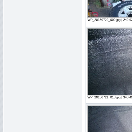
WP_20130722_002.jpg [ 242.93
WP_20130721_013.jpg [ 340.49