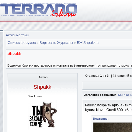
Активные темы
Список форумов
»
Бортовые Журналы
»
БЖ Shpakk-а
Shpakk
В данном блоге я постараюсь описывать всё интересное что происходит с моим
Страница
1
из
3
[ 11 записей 
Автор
Shpakk
Заголовок сообщения:
Как я ар
Site Admin
Решил покрыть арки антигра
Купил Novol Gravit 600 в б
Вложение: