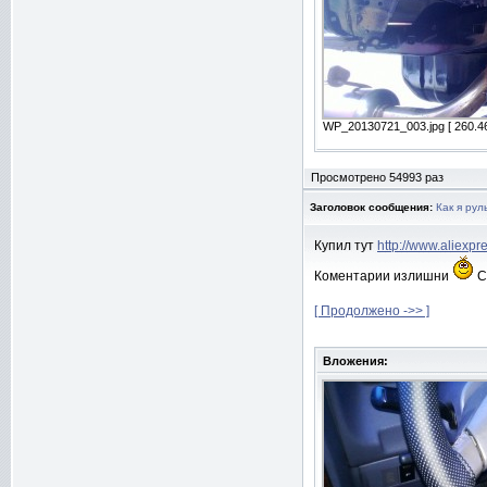
WP_20130721_003.jpg [ 260.46
Просмотрено 54993 раз
Заголовок сообщения:
Как я рул
Купил тут
http://www.aliexp
Коментарии излишни
С
[ Продолжено ->> ]
Вложения: