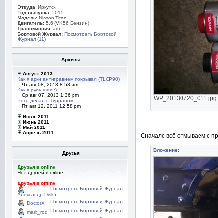
Откуда:
Иркутск
Год выпуска:
2015
Модель:
Nissan Titan
Двигатель:
5.6 (VK56 Бензин)
Трансмиссия:
авт.
Бортовой Журнал:
Посмотреть Бортовой
Журнал (11)
Архивы
Август 2013
Как я арки антигравием покрывал (TLCP90)
Чт авг 08, 2013 8:53 am
Как я руль шил :)
Ср авг 07, 2013 1:36 pm
WP_20130720_011.jpg [ 
Чего делал с Терраном
Пт авг 12, 2011 12:58 pm
Июль 2011
Июнь 2011
Май 2011
Апрель 2011
Сначало всё отмываем с п
Вложение:
Друзья
Друзья в online
Нет друзей в online
Друзья в offline
Посмотреть Бортовой Журнал
Александр Disko
Посмотреть Бортовой Журнал
DoctorX
Посмотреть Бортовой Журнал
mark_rod