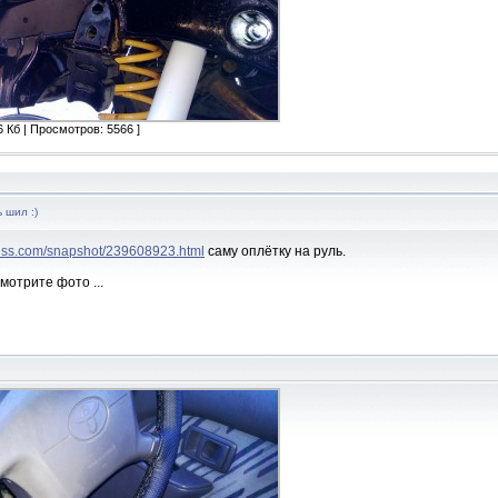
 Кб | Просмотров: 5566 ]
ь шил :)
ress.com/snapshot/239608923.html
саму оплётку на руль.
мотрите фото
...