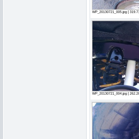
WP_20130721_005.jpg [ 319.71
WP_20130721_004.jpg [ 262.28