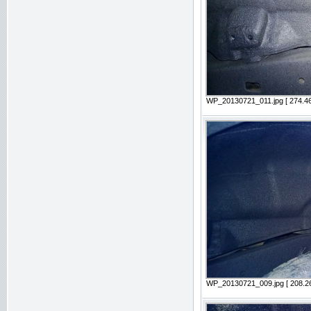
WP_20130721_011.jpg [ 274.46
WP_20130721_009.jpg [ 208.26