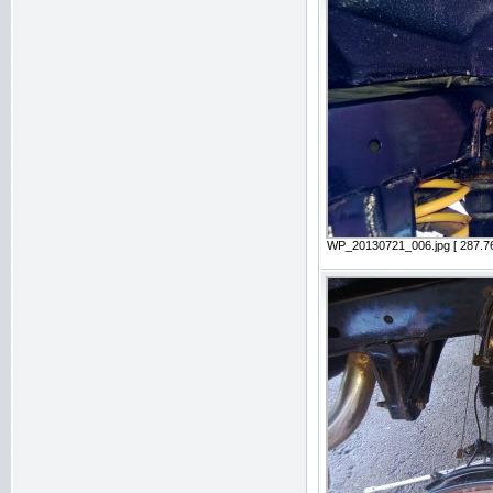
WP_20130721_006.jpg [ 287.76