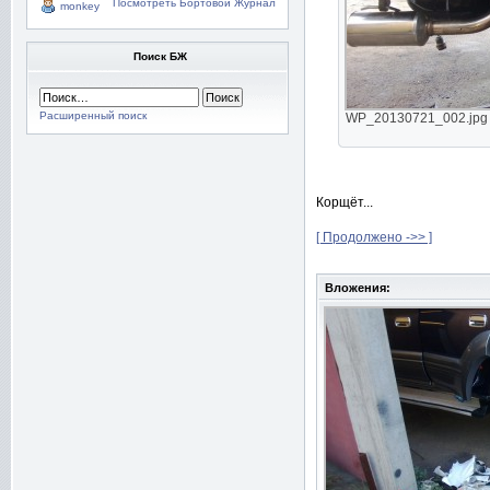
Посмотреть Бортовой Журнал
monkey
Поиск БЖ
Расширенный поиск
WP_20130721_002.jpg [
Корщёт...
[ Продолжено ->> ]
Вложения: