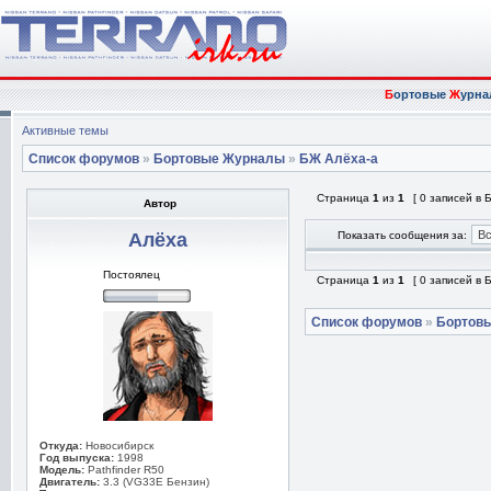
Б
ортовые
Ж
урна
Активные темы
Список форумов
»
Бортовые Журналы
»
БЖ Алёха-а
Страница
1
из
1
[ 0 записей в
Автор
Алёха
Показать сообщения за:
Постоялец
Страница
1
из
1
[ 0 записей в
Список форумов
»
Бортов
Откуда:
Новосибирск
Год выпуска:
1998
Модель:
Pathfinder R50
Двигатель:
3.3 (VG33E Бензин)