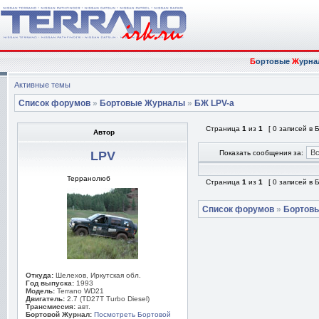
Б
ортовые
Ж
урна
Активные темы
Список форумов
»
Бортовые Журналы
»
БЖ LPV-а
Страница
1
из
1
[ 0 записей в
Автор
LPV
Показать сообщения за:
Терранолюб
Страница
1
из
1
[ 0 записей в
Список форумов
»
Бортов
Откуда:
Шелехов, Иркутская обл.
Год выпуска:
1993
Модель:
Terrano WD21
Двигатель:
2.7 (TD27T Turbo Diesel)
Трансмиссия:
авт.
Бортовой Журнал:
Посмотреть Бортовой