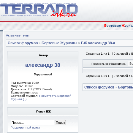
Б
ортовые
Ж
урна
Активные темы
Список форумов
»
Бортовые Журналы
»
БЖ александр 38-а
Страница
1
из
1
[ 0 записей в
Автор
александр 38
Показать сообщения за:
Терранолюб
Страница
1
из
1
[ 0 записей в
Год выпуска:
1989
Модель:
Datsun
Список форумов
»
Бортов
Двигатель:
2.7 (TD27 Diesel)
Трансмиссия:
мех.
Бортовой Журнал:
Посмотреть Бортовой
Журнал (0)
Поиск БЖ
Расширенный поиск