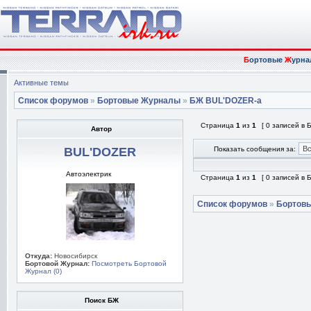
Б
ортовые
Ж
урна
Активные темы
Список форумов
»
Бортовые Журналы
»
БЖ BUL'DOZER-а
Страница
1
из
1
[ 0 записей в
Автор
BUL'DOZER
Показать сообщения за:
Автоэлектрик
Страница
1
из
1
[ 0 записей в
Список форумов
»
Бортов
Откуда:
Новосибирск
Бортовой Журнал:
Посмотреть Бортовой
Журнал (0)
Поиск БЖ