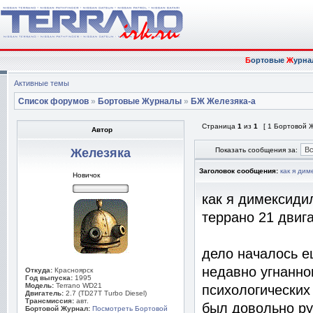
Б
ортовые
Ж
урна
Активные темы
Список форумов
»
Бортовые Журналы
»
БЖ Железяка-а
Страница
1
из
1
[ 1 Бортовой 
Автор
Железяка
Показать сообщения за:
Заголовок сообщения:
как я дим
Новичок
как я димексиди
террано 21 двига
дело началось е
недавно угнанног
Откуда:
Красноярск
Год выпуска:
1995
Модель:
Terrano WD21
психологических
Двигатель:
2.7 (TD27T Turbo Diesel)
Трансмиссия:
авт.
был довольно рук
Бортовой Журнал:
Посмотреть Бортовой