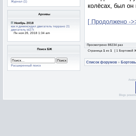
Журнал (1)
колёсах, был он 
Архивы
[ Продолжено ->>
Ноябрь 2018
как я димексидил двигатель террано 21
двигатель td27t
Пн ноя 26, 2018 1:34 am
Просмотрено 88234 раз
Поиск БЖ
Страница
1
из
1
[ 1 Бортовой 
Список форумов
»
Бортов
Расширенный поиск
Andre
Blogs power