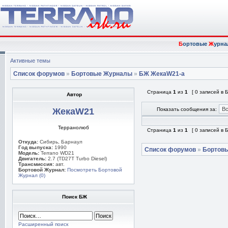
Б
ортовые
Ж
урна
Активные темы
Список форумов
»
Бортовые Журналы
»
БЖ ЖекаW21-а
Страница
1
из
1
[ 0 записей в
Автор
ЖекаW21
Показать сообщения за:
Терранолюб
Страница
1
из
1
[ 0 записей в
Откуда:
Сибирь, Барнаул
Год выпуска:
1990
Список форумов
»
Бортов
Модель:
Terrano WD21
Двигатель:
2.7 (TD27T Turbo Diesel)
Трансмиссия:
авт.
Бортовой Журнал:
Посмотреть Бортовой
Журнал (0)
Поиск БЖ
Расширенный поиск