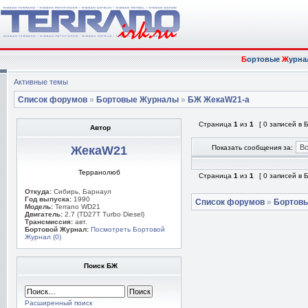
Б
ортовые
Ж
урна
Активные темы
Список форумов
»
Бортовые Журналы
»
БЖ ЖекаW21-а
Страница
1
из
1
[ 0 записей в
Автор
ЖекаW21
Показать сообщения за:
Терранолюб
Страница
1
из
1
[ 0 записей в
Откуда:
Сибирь, Барнаул
Год выпуска:
1990
Список форумов
»
Бортов
Модель:
Terrano WD21
Двигатель:
2.7 (TD27T Turbo Diesel)
Трансмиссия:
авт.
Бортовой Журнал:
Посмотреть Бортовой
Журнал (0)
Поиск БЖ
Расширенный поиск