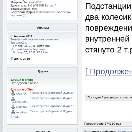
Модель:
Terrano WD21
Подстанции
Двигатель:
3.0 (VG30E Бензин)
Трансмиссия:
мех.
Бортовой Журнал:
Посмотреть Бортовой
два колесик
Журнал (3)
повреждения
Архивы
внутренней
Апрель 2011
Текущее обслуживание - заметки
ТерракеZ'а.
Пт апр 08, 2011 10:55 pm
стянуто 2 т.
История моего Террано.
Чт апр 07, 2011 12:11 am
Июнь 2010
[ Продолжен
Друзья
Друзья в online
Нет друзей в online
Друзья в offline
Посмотреть Бортовой Журнал
Alex_G
Последний раз редактировалось
Посмотреть Бортовой Журнал
Авантюрист
Посмотреть Бортовой Журнал
DoctorX
Посмотреть Бортовой Журнал
monkey
След.
Просмотрено 274210 раз
Заголовок сообщения:
История 
Поиск БЖ