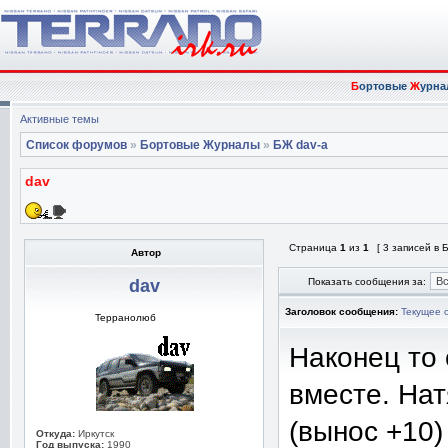
Б
ортовые
Ж
урна
Активные темы
Список форумов
»
Бортовые Журналы
»
БЖ dav-а
dav
Страница
1
из
1
[ 3 записей в
Автор
dav
Показать сообщения за:
Заголовок сообщения:
Текущее 
Терранолюб
Наконец то
вместе. Нат
(вынос +10
Откуда:
Иркутск
Год выпуска:
1990