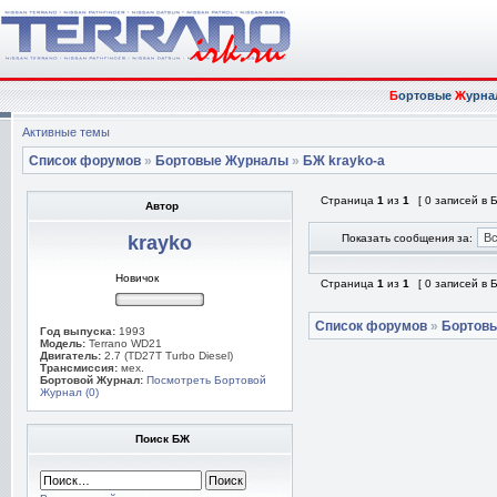
Б
ортовые
Ж
урна
Активные темы
Список форумов
»
Бортовые Журналы
»
БЖ krayko-а
Страница
1
из
1
[ 0 записей в
Автор
krayko
Показать сообщения за:
Новичок
Страница
1
из
1
[ 0 записей в
Список форумов
»
Бортов
Год выпуска:
1993
Модель:
Terrano WD21
Двигатель:
2.7 (TD27T Turbo Diesel)
Трансмиссия:
мех.
Бортовой Журнал:
Посмотреть Бортовой
Журнал (0)
Поиск БЖ