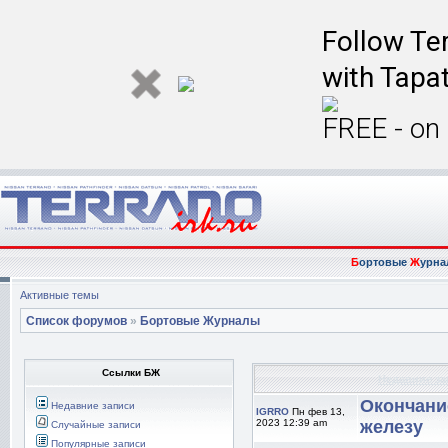
Follow Ter
with Tapat
FREE - on
Б
ортовые
Ж
урна
Активные темы
Список форумов
»
Бортовые Журналы
Ссылки БЖ
Недавние за
Окончани
Недавние записи
IGRRO
Пн фев 13,
2023 12:39 am
железу
Случайные записи
Популярные записи