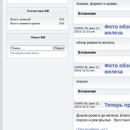
Аникор, фаркоп и шумка...
Статистика БЖ
Вложения
Всего записей
611
Всего комментариев
554
Фото обз
IGRRO
Пн фев 13,
2023 12:13 am
железа
Поиск БЖ
обзор ремонта железа
Вложения
Расширенный поиск
Фото обз
IGRRO
Вс фев 12,
2023 11:01 pm
железа
пороги
Вложения
IGRRO
Вс фев 12,
Теперь п
2023 10:17 pm
Дошли ручки и до железа. Благ
пороги и рем крылья... Восстано
[ Продолжено ->> ]