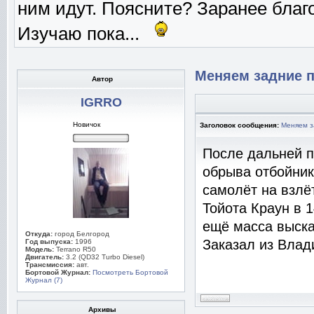
ним идут. Поясните? Заранее благо
Изучаю пока...
Меняем задние 
Автор
IGRRO
Новичок
Заголовок сообщения:
Меняем з
После дальней п
обрыва отбойник
самолёт на взлё
Тойота Краун в 
ещё масса выска
Откуда:
город Белгород
Заказал из Влад
Год выпуска:
1996
Модель:
Terrano R50
Двигатель:
3.2 (QD32 Turbo Diesel)
Трансмиссия:
авт.
Бортовой Журнал:
Посмотреть Бортовой
Журнал (7)
Архивы