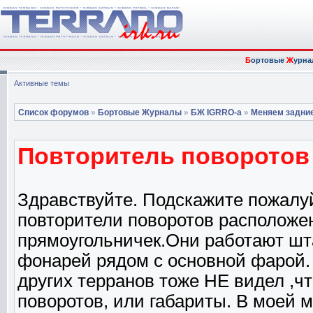
Б
ортовые
Ж
урна
Активные темы
Список форумов
»
Бортовые Журналы
»
БЖ IGRRO-а
»
Меняем задни
Повторитель поворотов
Здравствуйте. Подскажите пожалуй
повторители поворотов расположе
прямоугольничек.Они работают шта
фонарей рядом с основной фарой. 
других терранов тоже НЕ видел ,ч
поворотов, или габариты. В моей 